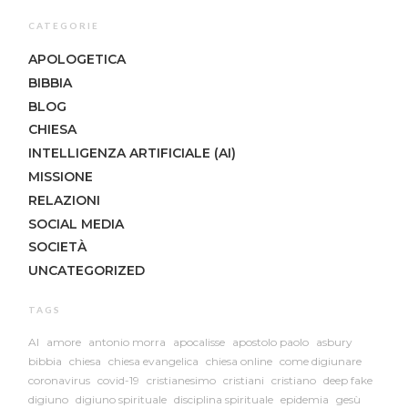
CATEGORIE
APOLOGETICA
BIBBIA
BLOG
CHIESA
INTELLIGENZA ARTIFICIALE (AI)
MISSIONE
RELAZIONI
SOCIAL MEDIA
SOCIETÀ
UNCATEGORIZED
TAGS
AI
amore
antonio morra
apocalisse
apostolo paolo
asbury
bibbia
chiesa
chiesa evangelica
chiesa online
come digiunare
coronavirus
covid-19
cristianesimo
cristiani
cristiano
deep fake
digiuno
digiuno spirituale
disciplina spirituale
epidemia
gesù