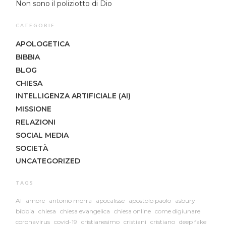
Non sono il poliziotto di Dio
CATEGORIE
APOLOGETICA
BIBBIA
BLOG
CHIESA
INTELLIGENZA ARTIFICIALE (AI)
MISSIONE
RELAZIONI
SOCIAL MEDIA
SOCIETÀ
UNCATEGORIZED
TAGS
AI
amore
antonio morra
apocalisse
apostolo paolo
asbury
bibbia
chiesa
chiesa evangelica
chiesa online
come digiunare
coronavirus
covid-19
cristianesimo
cristiani
cristiano
deep fake