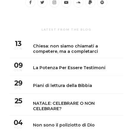
LATEST FROM THE BLOG
13
Chiesa: non siamo chiamati a
GEN
competere, ma a completarci
09
La Potenza Per Essere Testimoni
GEN
29
Piani di lettura della Bibbia
DIC
25
NATALE: CELEBRARE O NON
DIC
CELEBRARE?
04
Non sono il poliziotto di Dio
AGO