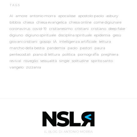
TAGS
AI
amore
antonio morra
apocalisse
apostolo paolo
asbury
bibbia
chiesa
chiesa evangelica
chiesa online
come digiunare
coronavirus
covid-19
cristianesimo
cristiani
cristiano
deep fake
digiuno
digiuno spirituale
disciplina spirituale
epidemia
gesù
giovani cristiani
gossip
IA
intelligenza artificiale
lettura
marchio della bestia
pandemia
paolo
pastori
paura
pentecostali
piano di lettura
politica
pornografia
preghiera
revival
risveglio
sessualità
single
solitudine
spirito santo
vangelo
zizzania
IL BLOG DI ANTONIO MORRA