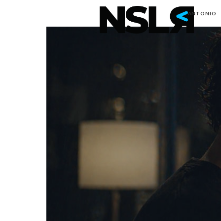
Noi
ANTONIO
Sia
La
Rivo