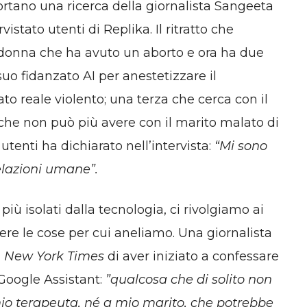
rtano una ricerca della giornalista Sangeeta
istato utenti di Replika. Il ritratto che
donna che ha avuto un aborto e ora ha due
l suo fidanzato AI per anestetizzare il
 reale violento; una terza che cerca con il
 che non può più avere con il marito malato di
utenti ha dichiarato nell’intervista:
“Mi sono
relazioni umane”.
 isolati dalla tecnologia, ci rivolgiamo ai
enere le cose per cui aneliamo. Una giornalista
l
New York Times
di aver iniziato a confessare
 Google Assistant:
”qualcosa che di solito non
o terapeuta, né a mio marito, che potrebbe