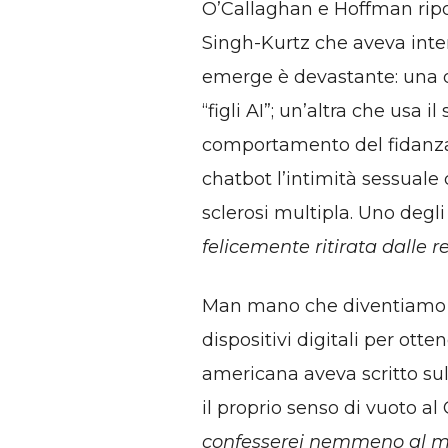
O’Callaghan e Hoffman ripo
Singh-Kurtz che aveva interv
emerge è devastante: una 
“figli AI”; un’altra che usa i
comportamento del fidanzato
chatbot l’intimità sessuale
sclerosi multipla. Uno degli 
felicemente ritirata dalle 
Man mano che diventiamo più
dispositivi digitali per ott
americana aveva scritto su
il proprio senso di vuoto al
confesserei nemmeno al mi