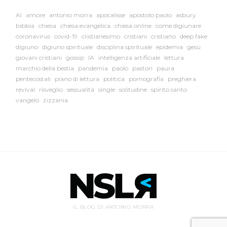
AI
amore
antonio morra
apocalisse
apostolo paolo
asbury
bibbia
chiesa
chiesa evangelica
chiesa online
come digiunare
coronavirus
covid-19
cristianesimo
cristiani
cristiano
deep fake
digiuno
digiuno spirituale
disciplina spirituale
epidemia
gesù
giovani cristiani
gossip
IA
intelligenza artificiale
lettura
marchio della bestia
pandemia
paolo
pastori
paura
pentecostali
piano di lettura
politica
pornografia
preghiera
revival
risveglio
sessualità
single
solitudine
spirito santo
vangelo
zizzania
IL BLOG DI ANTONIO MORRA