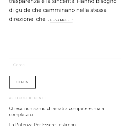
trasparenza e la sincerità. Hanno bisogno
di guide che camminano nella stessa
direzione, che…
READ MORE
1
RICERCA
PER:
ARTICOLI RECENTI
Chiesa: non siamo chiamati a competere, ma a
completarci
La Potenza Per Essere Testimoni