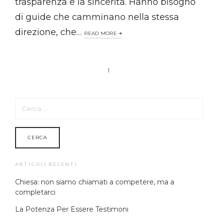
trasparenza e la sincerità. Hanno bisogno
di guide che camminano nella stessa
direzione, che…
READ MORE
1
RICERCA
PER:
ARTICOLI RECENTI
Chiesa: non siamo chiamati a competere, ma a
completarci
La Potenza Per Essere Testimoni