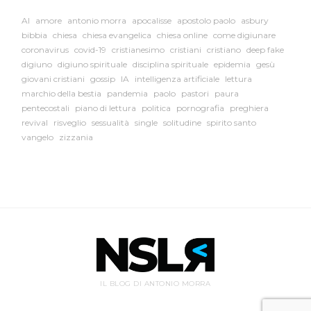
AI
amore
antonio morra
apocalisse
apostolo paolo
asbury
bibbia
chiesa
chiesa evangelica
chiesa online
come digiunare
coronavirus
covid-19
cristianesimo
cristiani
cristiano
deep fake
digiuno
digiuno spirituale
disciplina spirituale
epidemia
gesù
giovani cristiani
gossip
IA
intelligenza artificiale
lettura
marchio della bestia
pandemia
paolo
pastori
paura
pentecostali
piano di lettura
politica
pornografia
preghiera
revival
risveglio
sessualità
single
solitudine
spirito santo
vangelo
zizzania
IL BLOG DI ANTONIO MORRA