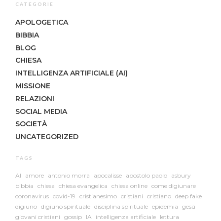
CATEGORIE
APOLOGETICA
BIBBIA
BLOG
CHIESA
INTELLIGENZA ARTIFICIALE (AI)
MISSIONE
RELAZIONI
SOCIAL MEDIA
SOCIETÀ
UNCATEGORIZED
TAGS
AI
amore
antonio morra
apocalisse
apostolo paolo
asbury
bibbia
chiesa
chiesa evangelica
chiesa online
come digiunare
coronavirus
covid-19
cristianesimo
cristiani
cristiano
deep fake
digiuno
digiuno spirituale
disciplina spirituale
epidemia
gesù
giovani cristiani
gossip
IA
intelligenza artificiale
lettura